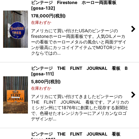
ビンテージ Firestone ホーロー両面看板
[
gosa-132
]
178,000
円
(税別)
在庫わずか
アメリカにて買い付けたUSAのビンテージの
firestoneホーロー両面看板です。人気OILメーカ
ーの看板でホーローメタルの風合いと両面デザイ
ンが最高にカッコイイアイテムでMOTORジャン
クならではの…
ビンテージ THE FLINT JOURNAL 看板 B
[
gosa-111
]
5,800
円
(税別)
在庫わずか
アメリカにて買い付けてきましたビンテージの
THE FLINT JOURNAL 看板です。アメリカの
ミシガン州にて1876年に創業した現存する新聞社
で、色褪せたオレンジカラーにアメリカンなロゴ
デザインが…
ビンテージ THE FLINT JOURNAL 看板