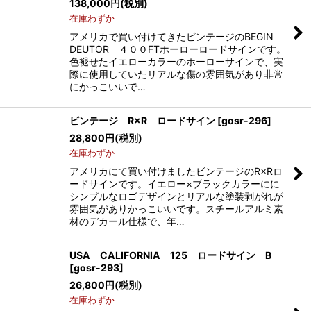
138,000
円
(税別)
在庫わずか
アメリカで買い付けてきたビンテージのBEGIN
DEUTOR ４００FTホーローロードサインです。
色褪せたイエローカラーのホーローサインで、実
際に使用していたリアルな傷の雰囲気があり非常
にかっこいいで…
ビンテージ R×R ロードサイン
[
gosr-296
]
28,800
円
(税別)
在庫わずか
アメリカにて買い付けましたビンテージのR×Rロ
ードサインです。イエロー×ブラックカラーにに
シンプルなロゴデザインとリアルな塗装剥がれが
雰囲気がありかっこいいです。スチールアルミ素
材のデカール仕様で、年…
USA CALIFORNIA 125 ロードサイン B
[
gosr-293
]
26,800
円
(税別)
在庫わずか