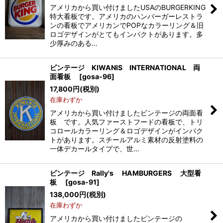
アメリカから買い付けましたUSAのBURGERKING
特大看板です。アメリカのハンバーガーレストラ
ンの看板でアメリカンでPOPなカラーリング＆旧
ロゴデザインがとてもインパクトがあります。多
少厚みのある…
ビンテージ KIWANIS INTERNATIONAL 両
面看板
[
gosa-96
]
17,800
円
(税別)
在庫わずか
アメリカから買い付けましたビンテージの両面看
板 です。人気ファーストフードの看板で、トリ
コロールカラーリング＆ロゴデザインがインパク
トがあります。スチールアルミ素材の反射塗料の
一体デカールタイプで、世…
ビンテージ Rally's HAMBURGERS 大型看
板
[
gosa-91
]
138,000
円
(税別)
在庫わずか
アメリカから買い付けましたビンテージの