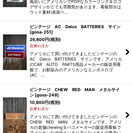
風合いにアメリカンでPOPなカラーリング＆ロゴ
デザインがとても雰囲気があります。看板部分は
ウッド素材(表面ペ…
ビンテージ AC Delco BATTERIES サイン
[
gosa-251
]
26,800
円
(税別)
在庫わずか
アメリカにて買い付けてきましたビンテージの
AC Delco BATTERIES サインです。アメリカ
のCAR AUTO PARTS用品メーカーの販促用看
板で、お馴染みのアメリカンなエンボスロゴ
(AC …
ビンテージ CHEW RED MAN メタルサイ
ン
[
gosa-249
]
10,800
円
(税別)
在庫わずか
アメリカにて買い付けてきましたビンテージの
CHEW RED MAN メタルサインです。アメリ
カの老舗chewingタバコメーカーの販促用看板で
アメリカンなデザイン＆リアルなメタルの風合い