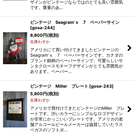
ザインがビンテージならではのとても良い雰囲気
です。重量のあ…
ビンテージ Seagram’ｓ 7 ペーパーサイン
[
gosa-244
]
8,800
円
(税別)
在庫わずか
アメリカにて買い付けてきましたビンテージの
Seagram’ｓ 7 ペーパーサインです。カナダの
ブランド銘柄のペーパーサインで、可愛らしいサ
ンタクロースモチーフデザインがとても雰囲気が
あります。ペーパー…
ビンテージ Miller プレート
[
gose-243
]
5,800
円
(税別)
在庫わずか
アメリカで買付けてきたビンテージのMiller プレ
ートです。渋いカラーにシンプルなロゴデザイン
が非常にかっこいいプレートです。アメリカの老
舗アルコールビールメーカーは協賛していたラス
ベガスのソフトボ…