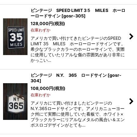
ビンテージ SPEED LIMIT 3５ MILES ホーロ
ーロードサイン
[
gosr-305
]
128,000
円
(税別)
在庫わずか
アメリカで買い付けてきたビンテージのSPEED
LIMIT 35 MILES ホーローロードサインです。
希少なブラックカラーのホーローサインで、実際
に使用していたリアルな傷の雰囲気があり非常に
かっこい…
ビンテージ N.Y. 365 ロードサイン
[
gosr-
304
]
108,000
円
(税別)
在庫わずか
アメリカにて買い付けましたビンテージの
N.Y.365ロードサインです。アメリカニューヨー
ク州にて実際に使用していた看板で、ホワイト×
ブラックカラーにリアルなメタルの風合い＆エン
ボスロゴデザインがとても…