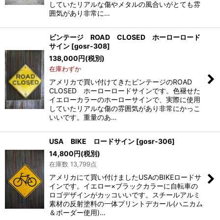
していたリアルな傷やメタルの風合いがとても雰
囲気があり非常に…
ビンテージ ROAD CLOSED ホーローロード
サイン
[
gosr-308
]
138,000
円
(税別)
在庫わずか
アメリカで買い付けてきたビンテージのROAD
CLOSED ホーローロードサインです。色褪せた
イエローカラーのホーローサインで、実際に使用
していたリアルな傷の雰囲気があり非常にかっこ
いいです。重量のあ…
USA BIKE ロードサイン
[
gosr-306
]
14,800
円
(税別)
在庫数 13,799点
アメリカにて買い付けましたUSAのBIKEロードサ
インです。イエロー×ブラックカラーに自転車の
ロゴデザインがカッコいいです。スチールアルミ
素材の反射塗料の一体プリントデカール(ハニカム
＆ボーダー使用)…