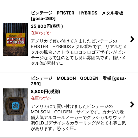
ビンテージ PFISTER HYBRIDS メタル看板
[
gosa-260
]
25,800
円
(税別)
在庫わずか
アメリカで買い付けてきましたビンテージの
PFISTER HYBRIDSメタル看板です。リアルなメ
タルの風合いとトウモロコシロゴデザインがビン
テージならではのとても良い雰囲気です。軽いメ
タル(鉄)素材で…
ビンテージ MOLSON GOLDEN 看板
[
gosa-
259
]
8,800
円
(税別)
在庫わずか
アメリカにて買い付けましたビンテージの
MOLSON GOLDEN サインです。カナダの老
舗人気アルコールメーカーでクラシカルなウッド
調OLDゴデザイン＆カラーリングがとても雰囲気
があります。恐らく圧…