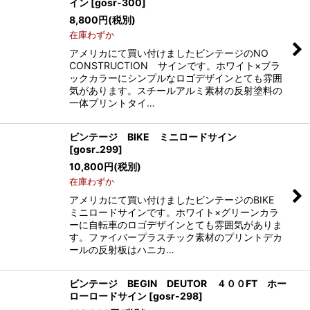
イン
[
gosr-300
]
8,800
円
(税別)
在庫わずか
アメリカにて買い付けましたビンテージのNO
CONSTRUCTION サインです。ホワイト×ブラ
ックカラーにシンプルなロゴデザインとても雰囲
気があります。スチールアルミ素材の反射塗料の
一体プリントタイ…
ビンテージ BIKE ミニロードサイン
[
gosr₋299
]
10,800
円
(税別)
在庫わずか
アメリカにて買い付けましたビンテージのBIKE
ミニロードサインです。ホワイト×グリーンカラ
ーに自転車のロゴデザインとても雰囲気がありま
す。ファイバープラスチック素材のプリントデカ
ールの反射板はハニカ…
ビンテージ BEGIN DEUTOR ４００FT ホー
ローロードサイン
[
gosr-298
]