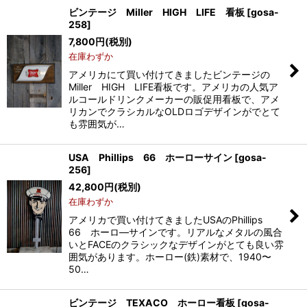
ビンテージ Miller HIGH LIFE 看板
[
gosa-
258
]
7,800
円
(税別)
在庫わずか
アメリカにて買い付けてきましたビンテージの
Miller HIGH LIFE看板です。アメリカの人気ア
ルコールドリンクメーカーの販促用看板で、アメ
リカンでクラシカルなOLDロゴデザインがでとて
も雰囲気が…
USA Phillips 66 ホーローサイン
[
gosa-
256
]
42,800
円
(税別)
在庫わずか
アメリカで買い付けてきましたUSAのPhillips
66 ホーロ―サインです。リアルなメタルの風合
いとFACEのクラシックなデザインがとても良い雰
囲気があります。ホーロー(鉄)素材で、1940〜
50…
ビンテージ TEXACO ホーロー看板
[
gosa-