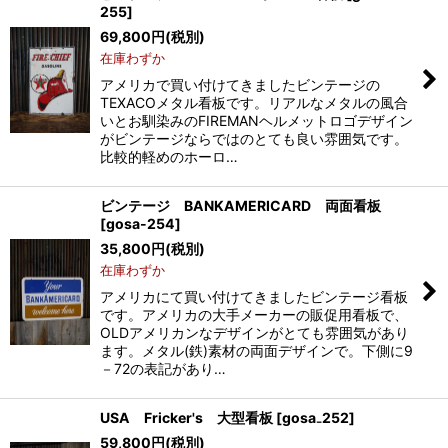
255
]
69,800
円
(税別)
在庫わずか
アメリカで買い付けてきましたビンテージの
TEXACOメタル看板です。リアルなメタルの風合
いとお馴染みのFIREMANヘルメットロゴデザイン
がビンテージならではのとても良い雰囲気です。
比較的軽めのホーロ…
ビンテージ BANKAMERICARD 両面看板
[
gosa-254
]
35,800
円
(税別)
在庫わずか
アメリカにて買い付けてきましたビンテージ看板
です。アメリカの大手メーカーの販促用看板で、
OLDアメリカンなデザインがとても雰囲気があり
ます。メタル(鉄)素材の両面デザインで。下側に9
－72の表記があり…
USA Fricker's 大型看板
[
gosa₋252
]
59,800
円
(税別)