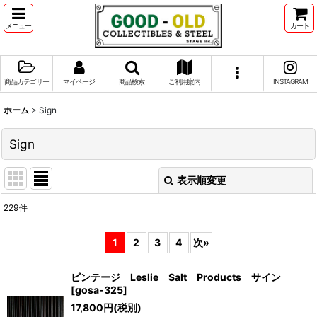
メニュー
カート
商品カテゴリー
マイページ
商品検索
ご利用案内
INSTAGRAM
ホーム
>
Sign
Sign
表示順変更
閉じる
229
件
サブカテゴリ
:
1
2
3
4
次
»
並び順
:
ビンテージ Leslie Salt Products サイン
[
gosa-325
]
絞り込む
17,800
円
(税別)