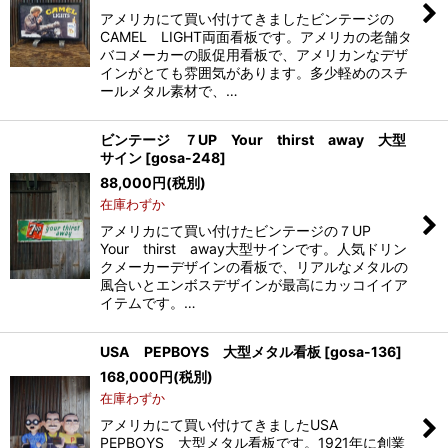
アメリカにて買い付けてきましたビンテージの
CAMEL LIGHT両面看板です。アメリカの老舗タ
バコメーカーの販促用看板で、アメリカンなデザ
インがとても雰囲気があります。多少軽めのスチ
ールメタル素材で、…
ビンテージ ７UP Your thirst away 大型
サイン
[
gosa-248
]
88,000
円
(税別)
在庫わずか
アメリカにて買い付けたビンテージの７UP
Your thirst away大型サインです。人気ドリン
クメーカーデザインの看板で、リアルなメタルの
風合いとエンボスデザインが最高にカッコイイア
イテムです。…
USA PEPBOYS 大型メタル看板
[
gosa-136
]
168,000
円
(税別)
在庫わずか
アメリカにて買い付けてきましたUSA
PEPBOYS 大型メタル看板です。1921年に創業