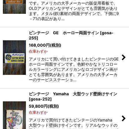
です。アメリカの大手メーカーの販促用看板で、
OLDアメリカンなデザインがとても雰囲気があり
ます。メタル(鉄)素材の両面デザインで。下側に9
－71の表記があり…
ビンテージ GE ホーロー両面サイン
[
gosa-
255
]
168,000
円
(税別)
在庫わずか
アメリカにて買い付けてきましたビンテージのGE
ホーロー両面サインです。色鮮やかなトリコロー
ルカラーリングにアメリカンなロゴデザイン画が
とても雰囲気があります。アメリカの大手メーカ
ーのサービスステーショ…
ビンテージ Yamaha 大型ウッド壁掛けサイン
[
gosa-252
]
59,800
円
(税別)
在庫わずか
アメリカで買付けてきたビンテージのYamaha
大型ウッド壁掛けサインです。リアルなウッドの