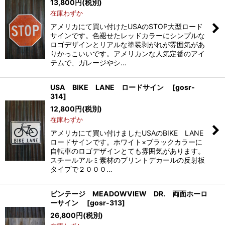
13,800
円
(税別)
在庫わずか
アメリカにて買い付けたUSAのSTOP大型ロード
サインです。色褪せたレッドカラーにシンプルな
ロゴデザインとリアルな塗装剥がれが雰囲気があ
りかっこいいです。アメリカンな人気定番のアイ
テムで、ガレージやシ…
USA BIKE LANE ロードサイン
[
gosr-
314
]
12,800
円
(税別)
在庫わずか
アメリカにて買い付けましたUSAのBIKE LANE
ロードサインです。ホワイト×ブラックカラーに
自転車のロゴデザインとても雰囲気があります。
スチールアルミ素材のプリントデカールの反射板
タイプで２０００…
ビンテージ MEADOWVIEW DR. 両面ホーロ
ーサイン
[
gosr-313
]
26,800
円
(税別)