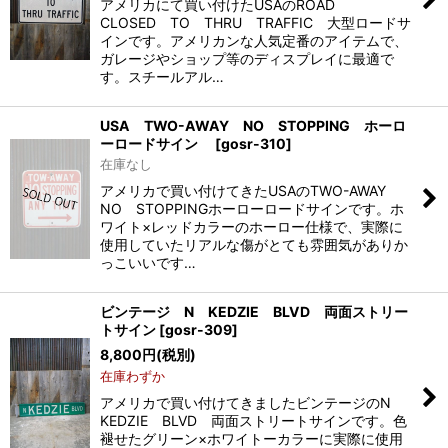
アメリカにて買い付けたUSAのROAD
CLOSED TO THRU TRAFFIC 大型ロードサ
インです。アメリカンな人気定番のアイテムで、
ガレージやショップ等のディスプレイに最適で
す。スチールアル…
USA TWO-AWAY NO STOPPING ホーロ
ーロードサイン
[
gosr-310
]
在庫なし
アメリカで買い付けてきたUSAのTWO-AWAY
NO STOPPINGホーローロードサインです。ホ
ワイト×レッドカラーのホーロー仕様で、実際に
使用していたリアルな傷がとても雰囲気がありか
っこいいです…
ビンテージ N KEDZIE BLVD 両面ストリー
トサイン
[
gosr-309
]
8,800
円
(税別)
在庫わずか
アメリカで買い付けてきましたビンテージのN
KEDZIE BLVD 両面ストリートサインです。色
褪せたグリーン×ホワイトーカラーに実際に使用