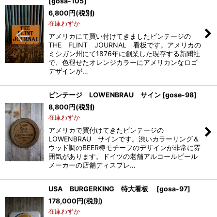
[
gosa-105
]
6,800
円
(税別)
在庫わずか
アメリカにて買い付けてきましたビンテージの
THE FLINT JOURNAL 看板です。アメリカの
ミシガン州にて1876年に創業した現存する新聞社
で、色褪せたオレンジカラーにアメリカンなロゴ
デザインが…
ビンテージ LOWENBRAU サイン
[
gose-98
]
8,800
円
(税別)
在庫わずか
アメリカで買付けてきたビンテージの
LOWENBRAU サインです。渋いカラーリング＆
ウッド調のBEER樽モチーフのデザインが非常に雰
囲気があります。ドイツの老舗アルコールビール
メーカーの店舗ディスプレ…
USA BURGERKING 特大看板
[
gosa-97
]
178,000
円
(税別)
在庫わずか