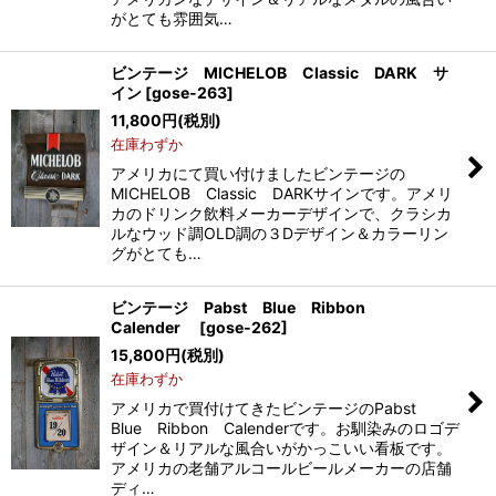
がとても雰囲気…
ビンテージ MICHELOB Classic DARK サ
イン
[
gose-263
]
11,800
円
(税別)
在庫わずか
アメリカにて買い付けましたビンテージの
MICHELOB Classic DARKサインです。アメリ
カのドリンク飲料メーカーデザインで、クラシカ
ルなウッド調OLD調の３Dデザイン＆カラーリン
グがとても…
ビンテージ Pabst Blue Ribbon
Calender
[
gose-262
]
15,800
円
(税別)
在庫わずか
アメリカで買付けてきたビンテージのPabst
Blue Ribbon Calenderです。お馴染みのロゴデ
ザイン＆リアルな風合いがかっこいい看板です。
アメリカの老舗アルコールビールメーカーの店舗
ディ…