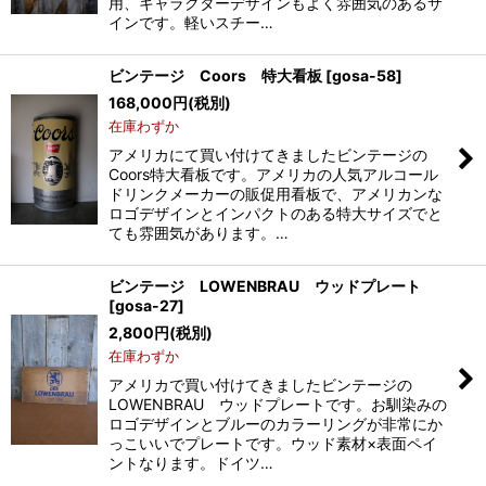
用、キャラクターデザインもよく雰囲気のあるサ
インです。軽いスチー…
ビンテージ Coors 特大看板
[
gosa-58
]
168,000
円
(税別)
在庫わずか
アメリカにて買い付けてきましたビンテージの
Coors特大看板です。アメリカの人気アルコール
ドリンクメーカーの販促用看板で、アメリカンな
ロゴデザインとインパクトのある特大サイズでと
ても雰囲気があります。…
ビンテージ LOWENBRAU ウッドプレート
[
gosa-27
]
2,800
円
(税別)
在庫わずか
アメリカで買い付けてきましたビンテージの
LOWENBRAU ウッドプレートです。お馴染みの
ロゴデザインとブルーのカラーリングが非常にか
っこいいでプレートです。ウッド素材×表面ペイ
ントなります。ドイツ…