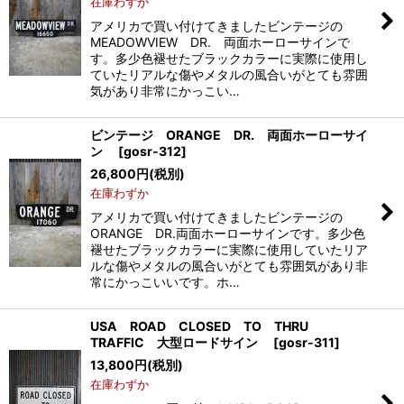
在庫わずか
アメリカで買い付けてきましたビンテージの
MEADOWVIEW DR. 両面ホーローサインで
す。多少色褪せたブラックカラーに実際に使用し
ていたリアルな傷やメタルの風合いがとても雰囲
気があり非常にかっこい…
ビンテージ ORANGE DR. 両面ホーローサイ
ン
[
gosr-312
]
26,800
円
(税別)
在庫わずか
アメリカで買い付けてきましたビンテージの
ORANGE DR.両面ホーローサインです。多少色
褪せたブラックカラーに実際に使用していたリア
ルな傷やメタルの風合いがとても雰囲気があり非
常にかっこいいです。ホ…
USA ROAD CLOSED TO THRU
TRAFFIC 大型ロードサイン
[
gosr-311
]
13,800
円
(税別)
在庫わずか