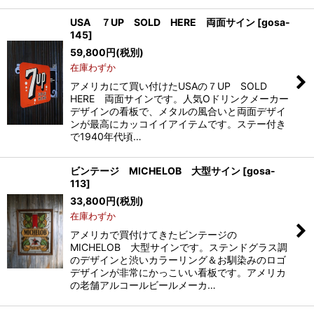
USA ７UP SOLD HERE 両面サイン
[
gosa-
145
]
59,800
円
(税別)
在庫わずか
アメリカにて買い付けたUSAの７UP SOLD
HERE 両面サインです。人気Oドリンクメーカー
デザインの看板で、メタルの風合いと両面デザイ
ンが最高にカッコイイアイテムです。ステー付き
で1940年代頃…
ビンテージ MICHELOB 大型サイン
[
gosa-
113
]
33,800
円
(税別)
在庫わずか
アメリカで買付けてきたビンテージの
MICHELOB 大型サインです。ステンドグラス調
のデザインと渋いカラーリング＆お馴染みのロゴ
デザインが非常にかっこいい看板です。アメリカ
の老舗アルコールビールメーカ…