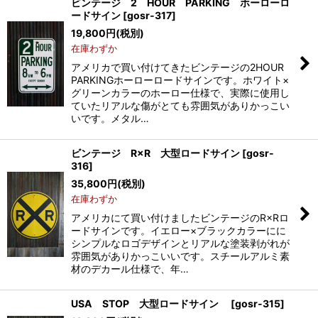
ビンテージ 2 HOUR PARKING ホーローロ
ードサイン
[
gosr-317
]
19,800
円
(税別)
在庫わずか
アメリカで買い付けてきたビンテージの2HOUR
PARKINGホーローロードサインです。ホワイト×
グリーンカラーのホーロー仕様で、実際に使用し
ていたリアルな傷がとても雰囲気がありかっこい
いです。メタル…
ビンテージ R×R 大型ロードサイン
[
gosr-
316
]
35,800
円
(税別)
在庫わずか
アメリカにて買い付けましたビンテージのR×Rロ
ードサインです。イエロー×ブラックカラーにに
シンプルなロゴデザインとリアルな塗装剥がれが
雰囲気がありかっこいいです。スチールアルミ素
材のデカール仕様で、年…
USA STOP 大型ロードサイン
[
gosr-315
]