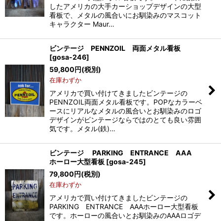
したアメリカの大手カーショップデザインの大型
看板で、メタルの風合いにお馴染みのマスコット
キャラクター Maur…
ビンテージ PENNZOIL 両面メタル看板
[
gosa-246
]
59,800
円
(税別)
在庫わずか
アメリカで買い付けてきましたビンテージの
PENNZOIL両面メタル看板です。POPなカラーベ
ースにリアルなメタルの風合いとお馴染みのロゴ
デザインがビンテージならではのとても良い雰囲
気です。メタル(鉄)…
ビンテージ PARKING ENTRANCE AAA
ホーロー大型看板
[
gosa-245
]
79,800
円
(税別)
在庫わずか
アメリカで買い付けてきましたビンテージの
PARKING ENTRANCE AAAホーロー大型看板
です。ホーローの風合いとお馴染みのAAAロゴデ