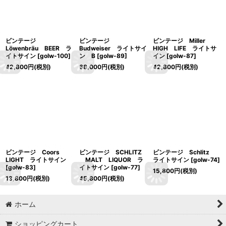
ビンテージ
ビンテージ
ビンテージ Miller
Löwenbräu BEER ラ
Budweiser ライトサイ
HIGH LIFE ライトサ
イトサイン
[
golw-100
]
ン B
[
golw-89
]
イン
[
golw-87
]
42,800
円
(税別)
68,000
円
(税別)
42,800
円
(税別)
ビンテージ Coors
ビンテージ SCHLITZ
ビンテージ Schlitz
LIGHT ライトサイン
MALT LIQUOR ラ
ライトサイン
[
golw-74
]
[
golw-83
]
イトサイン
[
golw-77
]
15,800
円
(税別)
13,800
円
(税別)
45,800
円
(税別)
ホーム
ショッピングカート