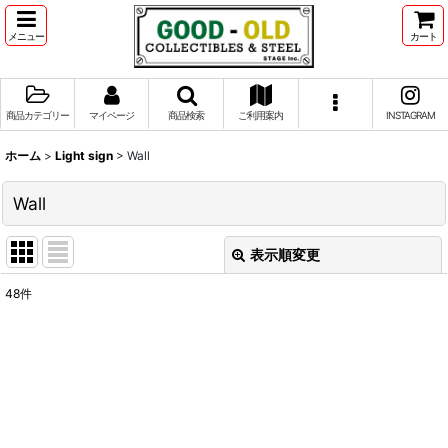
メニュー
カート
商品カテゴリー
マイページ
商品検索
ご利用案内
INSTAGRAM
ホーム
>
Light sign
>
Wall
Wall
表示順変更
閉じる
48
件
並び順
:
絞り込む