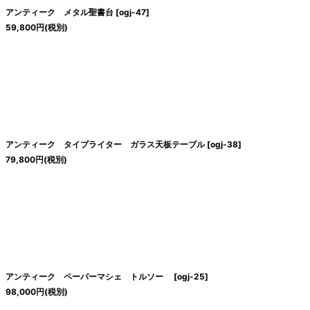
アンティーク メタル聖書台
[
ogj-47
]
59,800
円
(税別)
アンティーク タイプライター ガラス天板テーブル
[
ogj-38
]
79,800
円
(税別)
アンティーク ペーパーマシェ トルソー
[
ogj-25
]
98,000
円
(税別)