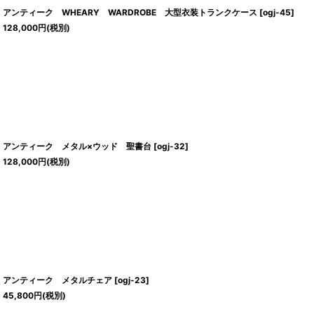
アンティーク WHEARY WARDROBE 大型衣装トランクケース
[
ogj-45
]
128,000
円
(税別)
アンティーク メタル×ウッド 聖書台
[
ogj-32
]
128,000
円
(税別)
アンティーク メタルチェア
[
ogj-23
]
45,800
円
(税別)