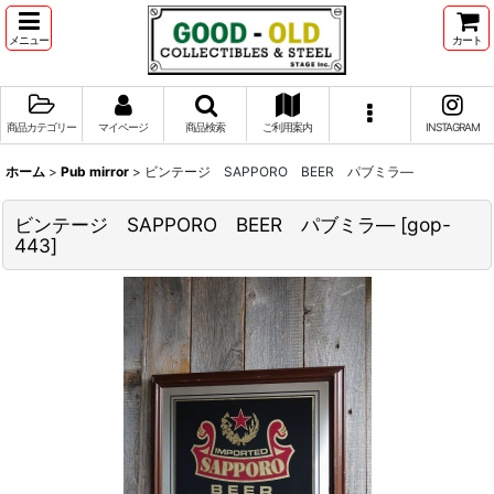
メニュー
カート
商品カテゴリー
マイページ
商品検索
ご利用案内
INSTAGRAM
ホーム
>
Pub mirror
>
ビンテージ SAPPORO BEER パブミラ―
ビンテージ SAPPORO BEER パブミラ―
[
gop-
443
]