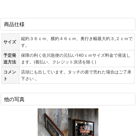
商品仕様
縦約３６ｃｍ、横約４６ｃｍ、奥行き幅最大約３,２ｃｍで
サイズ
す。
予定発
保障の利く佐川急便の元払い140ｃｍサイズ料金で発送し
送方法
ます。(着払い、クレジット決済を除く)
コメン
店頭にも出しています。タッチの差で売れた場合はご了承
ト
下さい 。
他の写真